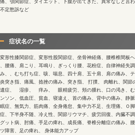
痛、顎関節症、ダイエット、下腹が出てきた、異常なしと言わ
不定愁訴など
症状名の一覧
変形性膝関節症、変形性股関節症、坐骨神経痛、腰椎椎間板ヘ
、腰痛、肩こり、耳鳴り、ぎっくり腰、花粉症、自律神経失調
み、、むち打ち症、咳、喘息、四十肩、五十肩、肩の痛み、テ
炎突き指、痛風、捻挫の痛み、突き指、 打撲、 肉離れ、関節
遺症、 湿疹、 痒み、 眼精疲労、頬の腫れ、口の渇き、む
ンソン、低血圧、貧血、寝違え、首の痛み、背中の痛み、静脈
眠症、無気力、筋肉痛、全身倦怠、集中力不足、生理痛、Ｏ脚
症、下半身不随、冷え性、関節リウマチ、疲労回復、内臓不調
グット病、肘痛、手足の痺れ、成長痛、脊椎分離症の痛み、腰
ツ障害、足の痺れ、 身体能力アップ