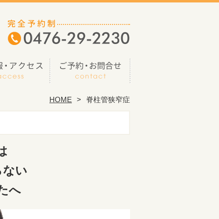
HOME
脊柱管狭窄症
は
らない
たへ