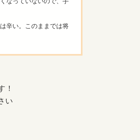
くなっていないので、手
は辛い。このままでは将
す！
さい